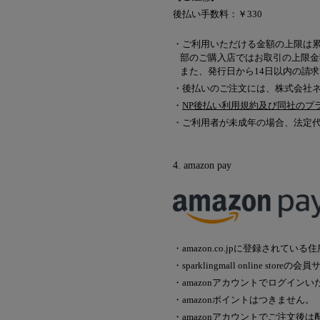
後払い手数料：￥330
・ご利用いただける金額の上限は累
部のご購入店ではお取引の上限金
また、発行日から14日以内の請
・後払いのご注文には、株式会社
・
NP後払い利用規約及び同社のプ
・ご利用者が未成年の場合、法定
4. amazon pay
・amazon.co.jpに登録され
・sparklingmall online s
・amazonアカウントでログインい
・amazonポイントはつきません。
・amazonアカウントでご注文後