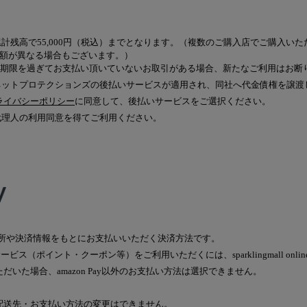
計残高で55,000円（税込）までとなります。（複数のご購入店でご購入い
額が異なる場合もございます。）
求期限を過ぎてお支払い頂いていないお取引がある場合、新たなご利用はお断
ネットプロテクションズの後払いサービスが適用され、同社へ代金債権を譲渡
ライバシーポリシー
に同意して、後払いサービスをご選択ください。
代理人の利用同意を得てご利用ください。
ている住所や決済情報をもとにお支払いいただく決済方法です。
toreの会員サービス（ポイント・クーポン等）をご利用いただくには、sparklingmall on
ただいた場合、amazon Pay以外のお支払い方法は選択できません。
は配送先・お支払い方法の変更はできません。