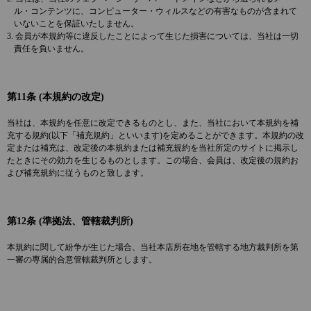
ル・コンテンツに、コンピューター・ウィルスなどの有害なものが含まれて
いないことを保証いたしません。
3. 会員が本規約等に違反したことによって生じた損害については、当社は一切
責任を負いません。
第11条 (本規約の改定)
当社は、本規約を任意に改定できるものとし、また、当社において本規約を補
充する規約(以下「補充規約」といいます)を定めることができます。本規約の改
定または補充は、改定後の本規約または補充規約を当社所定のサイトに掲示し
たときにその効力を生じるものとします。この場合、会員は、改定後の規約お
よび補充規約に従うものと致します。
第12条 (準拠法、管轄裁判所)
本規約に関して紛争が生じた場合、当社本店所在地を管轄する地方裁判所を第
一審の専属的合意管轄裁判所とします。