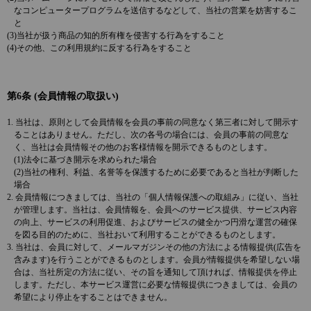
なコンピュータープログラムを送信するなどして、当社の営業を妨害するこ
と
(3)当社が扱う商品の知的所有権を侵害する行為をすること
(4)その他、この利用規約に反する行為をすること
第6条 (会員情報の取扱い)
1. 当社は、原則として会員情報を会員の事前の同意なく第三者に対して開示す
ることはありません。ただし、次の各号の場合には、会員の事前の同意な
く、当社は会員情報その他のお客様情報を開示できるものとします。
(1)法令に基づき開示を求められた場合
(2)当社の権利、利益、名誉等を保護するために必要であると当社が判断した
場合
2. 会員情報につきましては、当社の「個人情報保護への取組み」に従い、当社
が管理します。当社は、会員情報を、会員へのサービス提供、サービス内容
の向上、サービスの利用促進、およびサービスの健全かつ円滑な運営の確保
を図る目的のために、当社おいて利用することができるものとします。
3. 当社は、会員に対して、メールマガジンその他の方法による情報提供(広告を
含みます)を行うことができるものとします。会員が情報提供を希望しない場
合は、当社所定の方法に従い、その旨を通知して頂ければ、情報提供を停止
します。ただし、本サービス運営に必要な情報提供につきましては、会員の
希望により停止をすることはできません。