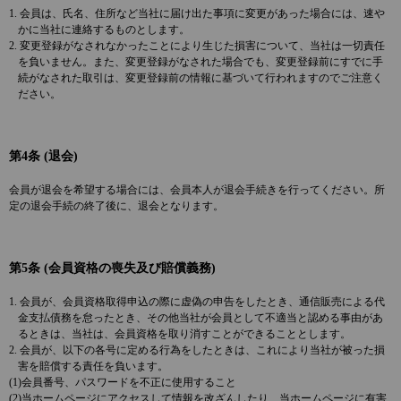
1. 会員は、氏名、住所など当社に届け出た事項に変更があった場合には、速や
かに当社に連絡するものとします。
2. 変更登録がなされなかったことにより生じた損害について、当社は一切責任
を負いません。また、変更登録がなされた場合でも、変更登録前にすでに手
続がなされた取引は、変更登録前の情報に基づいて行われますのでご注意く
ださい。
第4条 (退会)
会員が退会を希望する場合には、会員本人が退会手続きを行ってください。所
定の退会手続の終了後に、退会となります。
第5条 (会員資格の喪失及び賠償義務)
1. 会員が、会員資格取得申込の際に虚偽の申告をしたとき、通信販売による代
金支払債務を怠ったとき、その他当社が会員として不適当と認める事由があ
るときは、当社は、会員資格を取り消すことができることとします。
2. 会員が、以下の各号に定める行為をしたときは、これにより当社が被った損
害を賠償する責任を負います。
(1)会員番号、パスワードを不正に使用すること
(2)当ホームページにアクセスして情報を改ざんしたり、当ホームページに有害