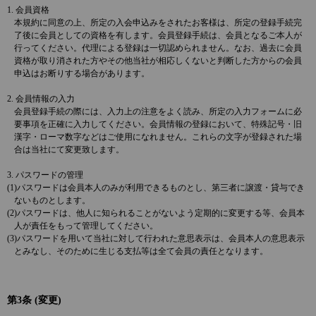
1. 会員資格
本規約に同意の上、所定の入会申込みをされたお客様は、所定の登録手続完
了後に会員としての資格を有します。会員登録手続は、会員となるご本人が
行ってください。代理による登録は一切認められません。なお、過去に会員
資格が取り消された方やその他当社が相応しくないと判断した方からの会員
申込はお断りする場合があります。
2. 会員情報の入力
会員登録手続の際には、入力上の注意をよく読み、所定の入力フォームに必
要事項を正確に入力してください。会員情報の登録において、特殊記号・旧
漢字・ローマ数字などはご使用になれません。これらの文字が登録された場
合は当社にて変更致します。
3. パスワードの管理
(1)パスワードは会員本人のみが利用できるものとし、第三者に譲渡・貸与でき
ないものとします。
(2)パスワードは、他人に知られることがないよう定期的に変更する等、会員本
人が責任をもって管理してください。
(3)パスワードを用いて当社に対して行われた意思表示は、会員本人の意思表示
とみなし、そのために生じる支払等は全て会員の責任となります。
第3条 (変更)