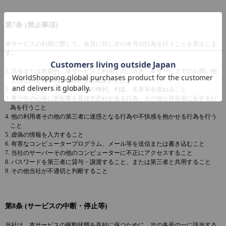
第7条 (禁止事項)
本サービスの利用に際して、会員に対し次の各号の行為を行うことを禁止しま
す。
1. 法令または本規約、本サービスご利用上のご注意、本サービスでのお買い物
上のご注意その他の本規約等に違反すること
2. 当社、およびその他の第三者の権利、利益、名誉等を損ねること
3. 青少年の心身に悪影響を及ぼす恐れがある行為、その他公序良俗に反する行
為を行うこと
4. 他の利用者その他の第三者に迷惑となる行為や不快感を抱かせる行為を行う
こと
5. 虚偽の情報を入力すること
6. 有害なコンピュータープログラム、メール等を送信または書き込むこと
7. 当社のサーバーその他のコンピューターに不正にアクセスすること
8. パスワードを第三者に貸与・譲渡すること、または第三者と共用すること
9. その他当社が不適切と判断すること
第8条 (サービスの中断・停止等)
当社は、本サービスの稼動状態を良好に保つために、次の各号の一に該当する