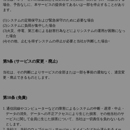
場合、予告なしに、本サービスの提供全てあるいは一部を停止することがあり
ます。
(1)システムの定期保守および緊急保守のために必要な場合
(2)システムに負荷が集中した場合
(3)火災、停電、第三者による妨害行為などによりシステムの運用が困難になっ
た場合
(4)その他、止むを得ずシステムの停止が必要と当社が判断した場合<
第9条 (サービスの変更・廃止)
当社は、その判断によりサービスの全部または一部を事前の通知なく、適宜変
更・廃止できるものとします。
第10条 (免責)
1. 通信回線やコンピューターなどの障害によるシステムの中断・遅滞・中止・
データの消失、データへの不正アクセスにより生じた損害、その他当社のサ
ービスに関して会員に生じた損害について、当社は一切責任を負わないもの
とします。
2. 当社は、当社のウェブページ・サーバー・ドメインなどから送られるメー