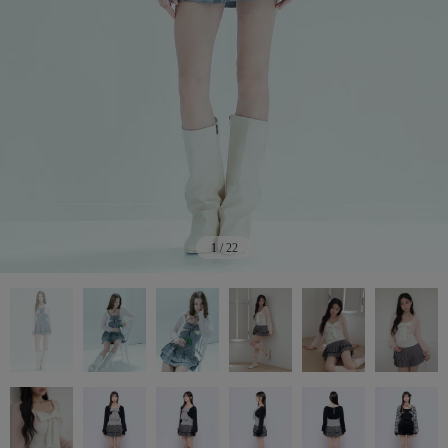
1
/
22