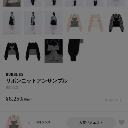
BUBBLES
リボンニットアンサンブル
BS72021
¥
8,250
税込
75
ポイント
F
入荷リクエスト
SOLD OUT