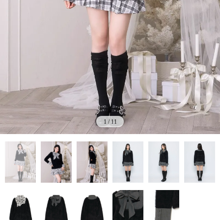
1
/
11