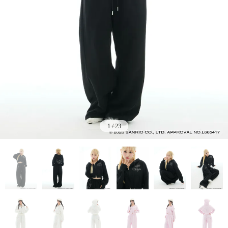
1
/
23