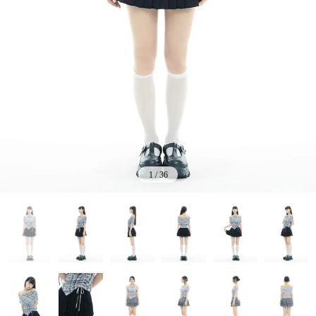
1
/
36