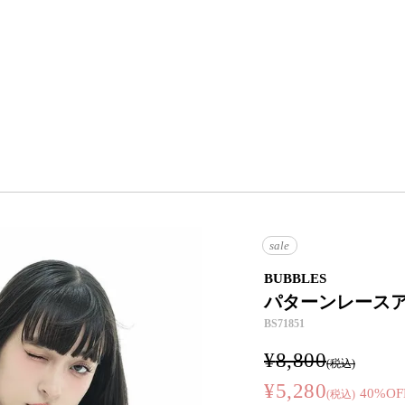
sale
BUBBLES
パターンレース
BS71851
¥
8,800
¥
5,280
40%OF
税込