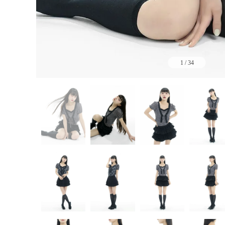
1
/
34