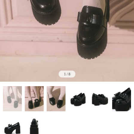
1
/
8