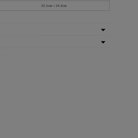
23.5cm～24.0cm
A