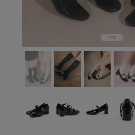
1
/
12