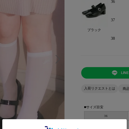
36
37
ブラック
38
LI
入荷リクエストとは
商
■サイズ目安
36
37