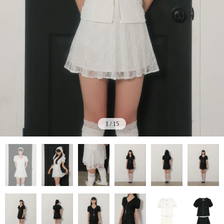
1
/
15