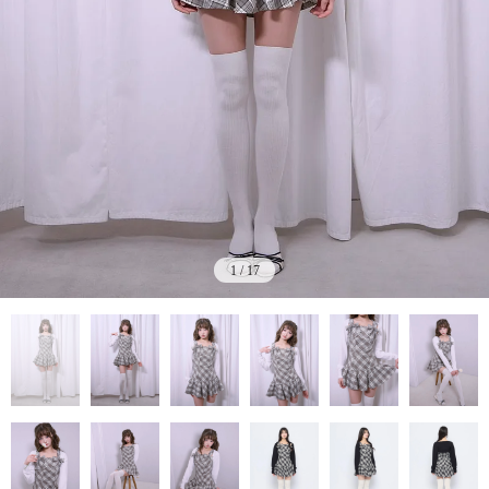
1
/
17