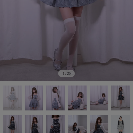
1
/
20