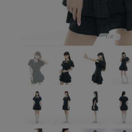
1
/
27