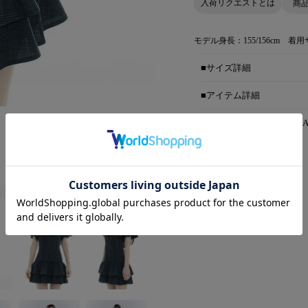
入荷リクエストとは
商
モデル身長：155/156cm 着用
■サイズ詳細
■アイテム詳細
■原産国
MADE IN CHIN