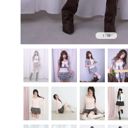
1
/
26