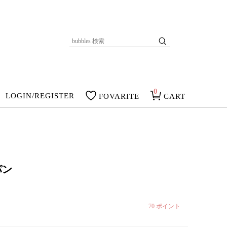
0
LOGIN/REGISTER
FOVARITE
CART
パン
70
ポイント