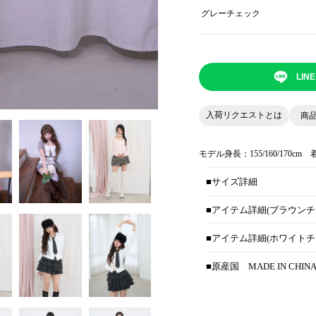
グレーチェック
LI
入荷リクエストとは
商
モデル身長：155/160/170cm 
■サイズ詳細
■アイテム詳細(ブラウンチ
■アイテム詳細(ホワイトチ
■原産国
MADE IN CHIN