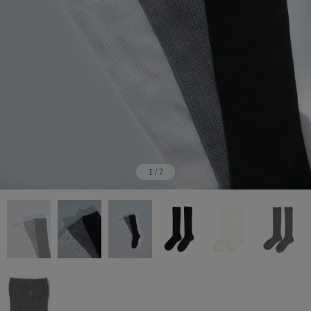
1
/
7