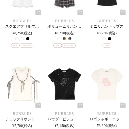
BUBBLES
BUBBLES
BUBBLES
スクエアフリルブラウス
ボリュームリボンブラウス
ミニリボントップス
¥
8,250
税込
¥
8,250
税込
¥
8,250
税込
new
re arrival
new
re arrival
new
BUBBLES
BUBBLES
BUBBLES
チェックリボントップス
パウダービジューTEE
ロゴシャギーニットトップス
¥
7,700
税込
¥
7,150
税込
¥
8,800
税込