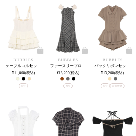
BUBBLES
BUBBLES
BUBBLES
ケーブルコルセットジャンスカ
ファースリーブロングワンピース
バックリボンセットアップ
¥
11,000
税込
¥
13,200
税込
¥
13,200
税込
new
new
new
re arrival