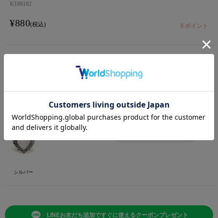
K180102
¥
880
税込
8
ポイント
F
ADD TO CART
残りわずか
ゴールド
F
入荷リクエスト
SOLD OUT
シルバー
LINEお友だち追加ですぐに使えるクーポンプレゼント