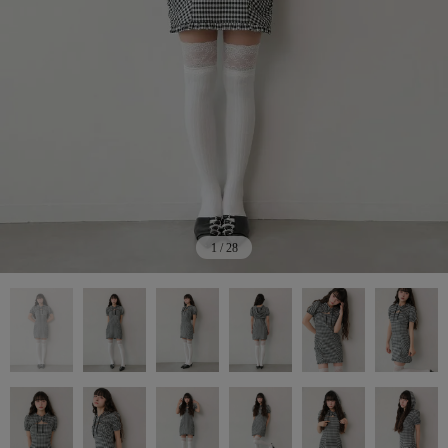
1
/
28