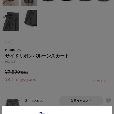
sale
BUBBLES
サイドリボンバルーンスカート
BS71753
¥
7,590
¥
4,554
40%OFF
税込
41
ポイント
S
入荷リクエスト
SOLD OUT