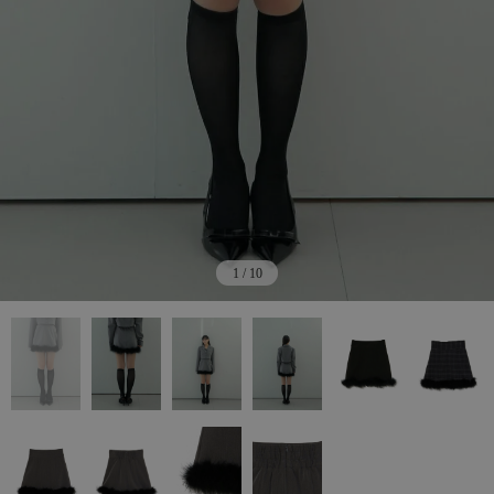
1
/
10