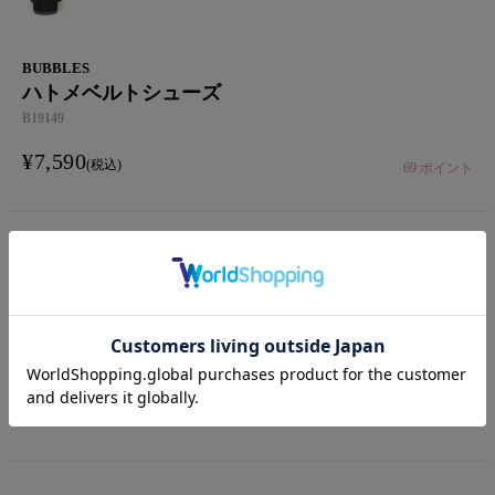
BUBBLES
ハトメベルトシューズ
B19149
¥
7,590
税込
69
ポイント
36
ADD TO CART
37
ADD TO CART
ブラック
38
ADD TO CART