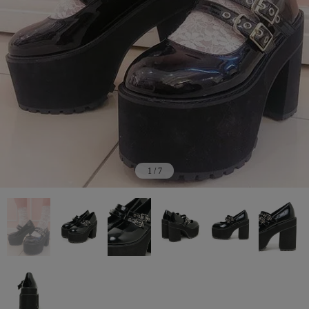
1
/
7