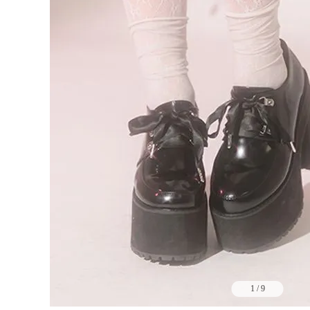
1
/
9