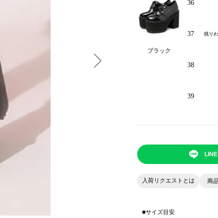
36
37
残り
ブラック
38
39
LI
入荷リクエストとは
商
■サイズ目安