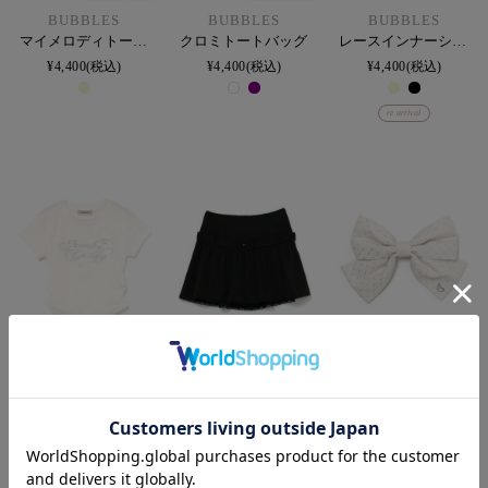
BUBBLES
BUBBLES
BUBBLES
マイメロディトートバッグ
クロミトートバッグ
レースインナーショートパンツ
¥
4,400
税込
¥
4,400
税込
¥
4,400
税込
re arrival
BUBBLES
BUBBLES
BUBBLES
ビジューミニTEE
ベルトフレアスカパン
クロスビジューリボンバレッタ
¥
7,150
¥
7,150
¥
3,300
税込
¥
4,290
税込
¥
4,290
税込
40%OFF
40%OFF
new
sale
sale